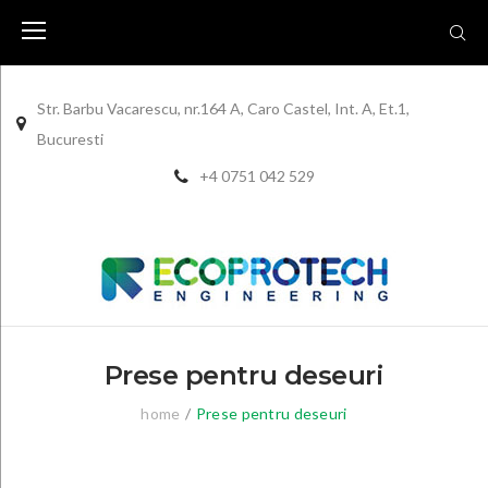
Skip
to
content
Str. Barbu Vacarescu, nr.164 A, Caro Castel, Int. A, Et.1,
Bucuresti
+4 0751 042 529
Prese pentru deseuri
home
/
Prese pentru deseuri