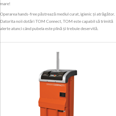
mare!
Operarea hands-free păstrează mediul curat, igienic și atrăgător.
Datorita noii dotări TOM Connect, TOM este capabil să trimită
alerte atunci când pubela este plină și trebuie deservită.