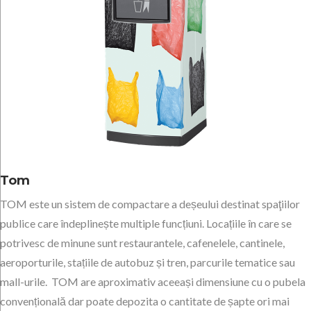
Tom
TOM este un sistem de compactare a deșeului destinat spaţiilor
publice care îndeplinește multiple funcțiuni. Locațiile în care se
potrivesc de minune sunt restaurantele, cafenelele, cantinele,
aeroporturile, stațiile de autobuz și tren, parcurile tematice sau
mall-urile. TOM are aproximativ aceeași dimensiune cu o pubela
convențională dar poate depozita o cantitate de șapte ori mai